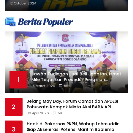
12 Oktober 2024
Jawab Tudingan Jual Beli Jabatan, Ismet
1
Mile Tegaskan Prosedur Pengisian
Jabatan
18 Maret 2026
954
Jelang May Day, Forum Camat dan APDESI
2
Pohuwato Kompak Minta Aksi BARA API
Ditunda
30 April 2026
510
Hadir di Rakornas PKPN, Wabup Lahmuddin
3
Siap Akselerasi Potensi Maritim Boalemo