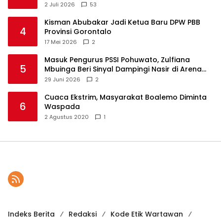
2 Juli 2026
53
Kisman Abubakar Jadi Ketua Baru DPW PBB
4
Provinsi Gorontalo
17 Mei 2026
2
Masuk Pengurus PSSI Pohuwato, Zulfiana
5
Mbuinga Beri Sinyal Dampingi Nasir di Arena
Politik ?
29 Juni 2026
2
Cuaca Ekstrim, Masyarakat Boalemo Diminta
6
Waspada
2 Agustus 2020
1
Indeks Berita
Redaksi
Kode Etik Wartawan