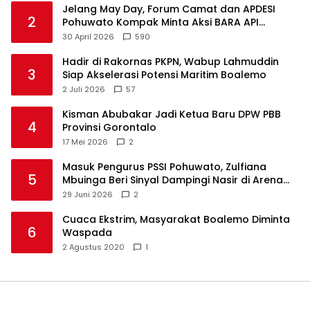
Jelang May Day, Forum Camat dan APDESI
2
Pohuwato Kompak Minta Aksi BARA API
Ditunda
30 April 2026
590
Hadir di Rakornas PKPN, Wabup Lahmuddin
3
Siap Akselerasi Potensi Maritim Boalemo
2 Juli 2026
57
Kisman Abubakar Jadi Ketua Baru DPW PBB
4
Provinsi Gorontalo
17 Mei 2026
2
Masuk Pengurus PSSI Pohuwato, Zulfiana
5
Mbuinga Beri Sinyal Dampingi Nasir di Arena
Politik ?
29 Juni 2026
2
Cuaca Ekstrim, Masyarakat Boalemo Diminta
6
Waspada
2 Agustus 2020
1