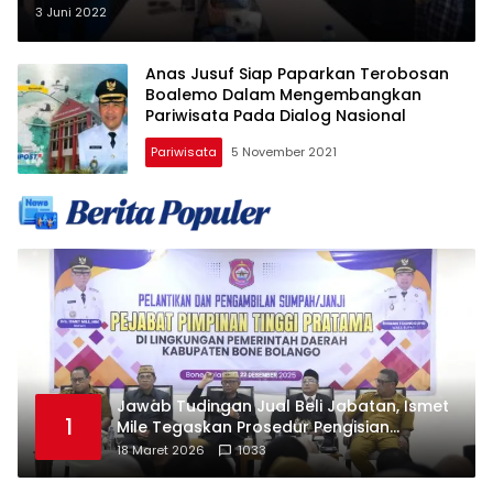
BNN
3 Juni 2022
Anas Jusuf Siap Paparkan Terobosan
Boalemo Dalam Mengembangkan
Pariwisata Pada Dialog Nasional
Pariwisata
5 November 2021
Jawab Tudingan Jual Beli Jabatan, Ismet
1
Mile Tegaskan Prosedur Pengisian
Jabatan
18 Maret 2026
1033