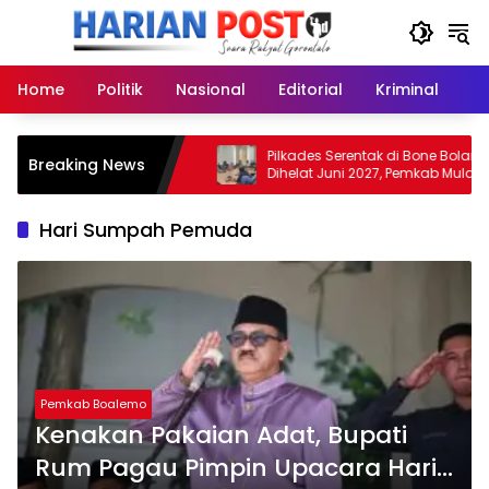
Langsung
ke
konten
Home
Politik
Nasional
Editorial
Kriminal
Ek
lango Segera Bentuk
Pilkades Serentak di Bone Bolango
Breaking News
Batas Desa
Dihelat Juni 2027, Pemkab Mulai Laku
Persiapan
Hari Sumpah Pemuda
Pemkab Boalemo
Kenakan Pakaian Adat, Bupati
Rum Pagau Pimpin Upacara Hari