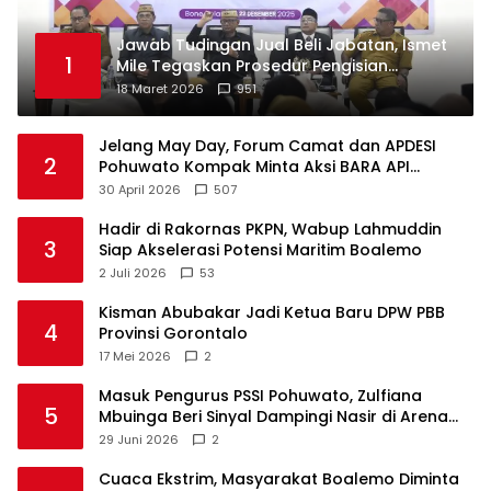
Jawab Tudingan Jual Beli Jabatan, Ismet
1
Mile Tegaskan Prosedur Pengisian
Jabatan
18 Maret 2026
951
Jelang May Day, Forum Camat dan APDESI
2
Pohuwato Kompak Minta Aksi BARA API
Ditunda
30 April 2026
507
Hadir di Rakornas PKPN, Wabup Lahmuddin
3
Siap Akselerasi Potensi Maritim Boalemo
2 Juli 2026
53
Kisman Abubakar Jadi Ketua Baru DPW PBB
4
Provinsi Gorontalo
17 Mei 2026
2
Masuk Pengurus PSSI Pohuwato, Zulfiana
5
Mbuinga Beri Sinyal Dampingi Nasir di Arena
Politik ?
29 Juni 2026
2
Cuaca Ekstrim, Masyarakat Boalemo Diminta