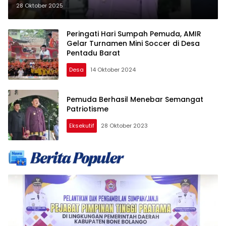
Sumpah Pemuda
28 Oktober 2025
Peringati Hari Sumpah Pemuda, AMIR
Gelar Turnamen Mini Soccer di Desa
Pentadu Barat
Desa
14 Oktober 2024
Pemuda Berhasil Menebar Semangat
Patriotisme
Eksekutif
28 Oktober 2023