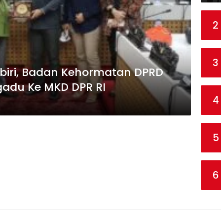
2
3
ebiri, Badan Kehormatan DPRD
gadu Ke MKD DPR RI
4
5
6