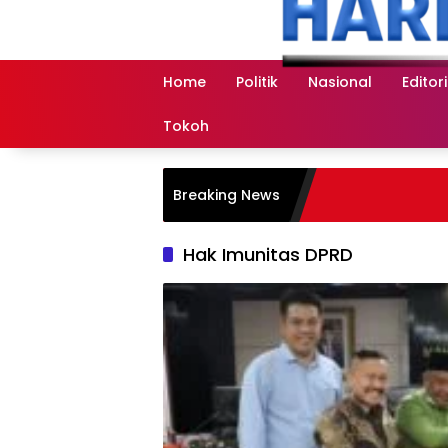
Langsung
ke
konten
Home
Politik
Nasional
Editori
Tokoh
Breaking News
Hak Imunitas DPRD