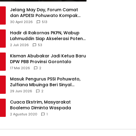
Jelang May Day, Forum Camat
dan APDESI Pohuwato Kompak
Minta Aksi BARA API Ditunda
30 April 2026
513
Hadir di Rakornas PKPN, Wabup
Lahmuddin Siap Akselerasi Potensi
Maritim Boalemo
2 Juli 2026
53
Kisman Abubakar Jadi Ketua Baru
DPW PBB Provinsi Gorontalo
17 Mei 2026
2
Masuk Pengurus PSSI Pohuwato,
Zulfiana Mbuinga Beri Sinyal
Dampingi Nasir di Arena Politik ?
29 Juni 2026
2
Cuaca Ekstrim, Masyarakat
Boalemo Diminta Waspada
2 Agustus 2020
1