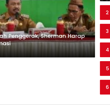
2
3
lah Penggerak, Sherman Harap
masi
4
5
6