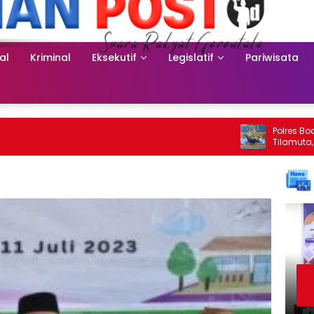
al
Kriminal
Eksekutif
Legislatif
Pariwisata
Polres Boalemo
Tilamuta, Sitaa