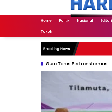
Langsung
ke
konten
Home
Politik
Nasional
Editori
Tokoh
Breaking News
Guru Terus Bertransformasi