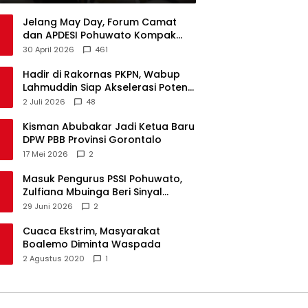
Jelang May Day, Forum Camat
dan APDESI Pohuwato Kompak
Minta Aksi BARA API Ditunda
30 April 2026
461
Hadir di Rakornas PKPN, Wabup
Lahmuddin Siap Akselerasi Potensi
Maritim Boalemo
2 Juli 2026
48
Kisman Abubakar Jadi Ketua Baru
DPW PBB Provinsi Gorontalo
17 Mei 2026
2
Masuk Pengurus PSSI Pohuwato,
Zulfiana Mbuinga Beri Sinyal
Dampingi Nasir di Arena Politik ?
29 Juni 2026
2
Cuaca Ekstrim, Masyarakat
Boalemo Diminta Waspada
2 Agustus 2020
1