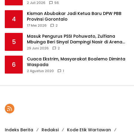
2 Juli 2026
56
Kisman Abubakar Jadi Ketua Baru DPW PBB
4
Provinsi Gorontalo
17 Mei 2026
2
Masuk Pengurus PSSI Pohuwato, Zulfiana
5
Mbuinga Beri Sinyal Dampingi Nasir di Arena
Politik ?
29 Juni 2026
2
Cuaca Ekstrim, Masyarakat Boalemo Diminta
6
Waspada
2 Agustus 2020
1
Indeks Berita
Redaksi
Kode Etik Wartawan