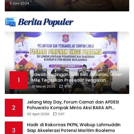
5 Juni 2024
Jawab Tudingan Jual Beli Jabatan, Ismet
1
Mile Tegaskan Prosedur Pengisian
Jabatan
18 Maret 2026
979
Jelang May Day, Forum Camat dan APDESI
2
Pohuwato Kompak Minta Aksi BARA API
Ditunda
30 April 2026
547
Hadir di Rakornas PKPN, Wabup Lahmuddin
3
Siap Akselerasi Potensi Maritim Boalemo