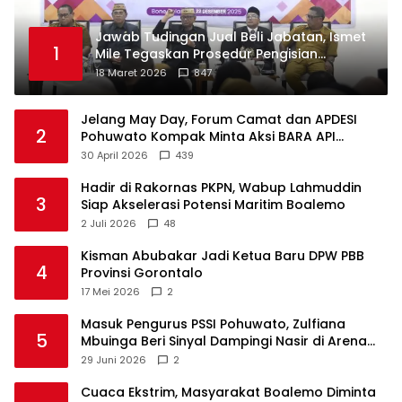
Jawab Tudingan Jual Beli Jabatan, Ismet
1
Mile Tegaskan Prosedur Pengisian
Jabatan
18 Maret 2026
847
Jelang May Day, Forum Camat dan APDESI
2
Pohuwato Kompak Minta Aksi BARA API
Ditunda
30 April 2026
439
Hadir di Rakornas PKPN, Wabup Lahmuddin
3
Siap Akselerasi Potensi Maritim Boalemo
2 Juli 2026
48
Kisman Abubakar Jadi Ketua Baru DPW PBB
4
Provinsi Gorontalo
17 Mei 2026
2
Masuk Pengurus PSSI Pohuwato, Zulfiana
5
Mbuinga Beri Sinyal Dampingi Nasir di Arena
Politik ?
29 Juni 2026
2
Cuaca Ekstrim, Masyarakat Boalemo Diminta