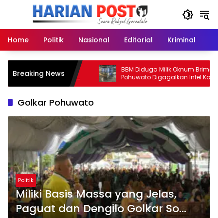
Langsung
ke
konten
Home
Politik
Nasional
Editorial
Kriminal
Ek
D, Iwan Mustapa
BBM Diduga Milik Oknum Brimob ke PE
Breaking News
n Penonaktifan Kades
Pohuwato Digagalkan Intel Kodam
Golkar Pohuwato
Politik
Miliki Basis Massa yang Jelas,
Paguat dan Dengilo Golkar So