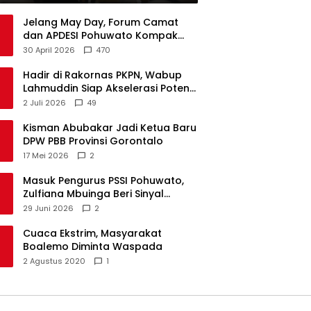
Jelang May Day, Forum Camat
dan APDESI Pohuwato Kompak
Minta Aksi BARA API Ditunda
30 April 2026
470
Hadir di Rakornas PKPN, Wabup
Lahmuddin Siap Akselerasi Potensi
Maritim Boalemo
2 Juli 2026
49
Kisman Abubakar Jadi Ketua Baru
DPW PBB Provinsi Gorontalo
17 Mei 2026
2
Masuk Pengurus PSSI Pohuwato,
Zulfiana Mbuinga Beri Sinyal
Dampingi Nasir di Arena Politik ?
29 Juni 2026
2
Cuaca Ekstrim, Masyarakat
Boalemo Diminta Waspada
2 Agustus 2020
1