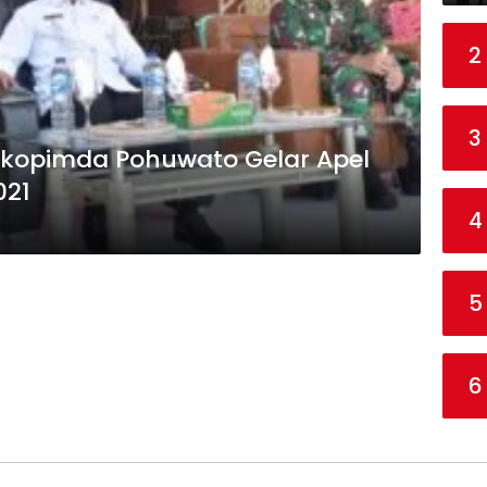
2
3
Forkopimda Pohuwato Gelar Apel
021
4
5
6