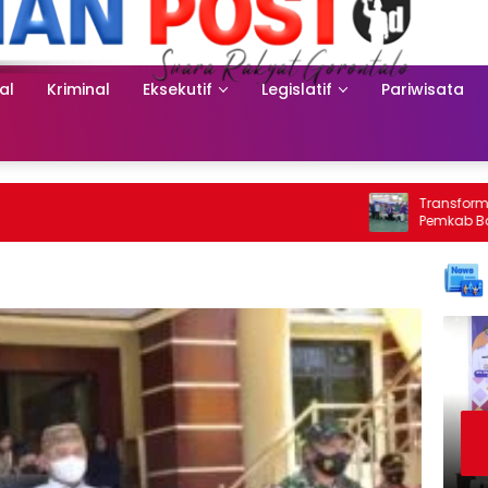
al
Kriminal
Eksekutif
Legislatif
Pariwisata
Transformasi L
Pemkab Bone B
Penilaian Posy