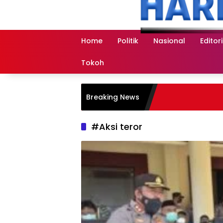
Langsung
ke
konten
Home
Politik
Nasional
Editori
Tokoh
Breaking News
#Aksi teror