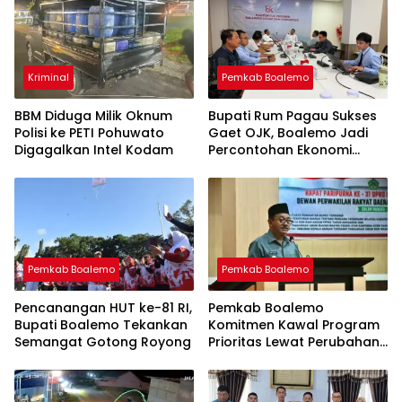
Kriminal
Pemkab Boalemo
BBM Diduga Milik Oknum
Bupati Rum Pagau Sukses
Polisi ke PETI Pohuwato
Gaet OJK, Boalemo Jadi
Digagalkan Intel Kodam
Percontohan Ekonomi
Lokal
Pemkab Boalemo
Pemkab Boalemo
Pencanangan HUT ke-81 RI,
Pemkab Boalemo
Bupati Boalemo Tekankan
Komitmen Kawal Program
Semangat Gotong Royong
Prioritas Lewat Perubahan
KUA-PPAS 2026