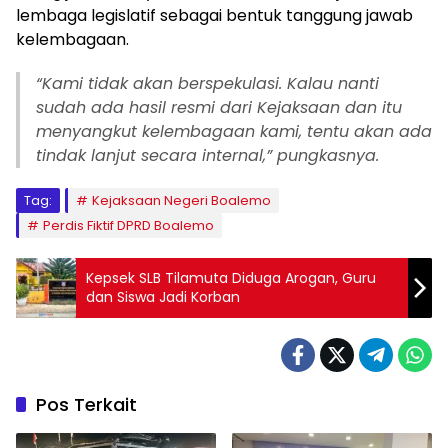
lembaga legislatif sebagai bentuk tanggung jawab
kelembagaan.
“Kami tidak akan berspekulasi. Kalau nanti
sudah ada hasil resmi dari Kejaksaan dan itu
menyangkut kelembagaan kami, tentu akan ada
tindak lanjut secara internal,” pungkasnya.
Tag:
Kejaksaan Negeri Boalemo
Perdis Fiktif DPRD Boalemo
Kepsek SLB Tilamuta Diduga Arogan, Guru
dan Siswa Jadi Korban
Pos Terkait