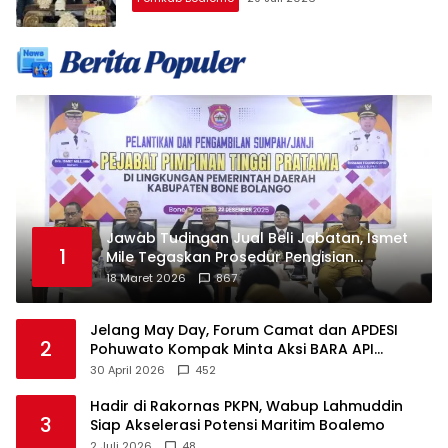
Jawab Tudingan Jual Beli Jabatan, Ismet
1
Mile Tegaskan Prosedur Pengisian
Jabatan
18 Maret 2026
867
Jelang May Day, Forum Camat dan APDESI
2
Pohuwato Kompak Minta Aksi BARA API
Ditunda
30 April 2026
452
Hadir di Rakornas PKPN, Wabup Lahmuddin
3
Siap Akselerasi Potensi Maritim Boalemo
2 Juli 2026
48