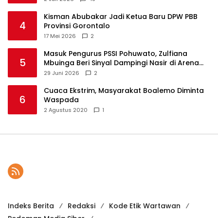
Kisman Abubakar Jadi Ketua Baru DPW PBB
4
Provinsi Gorontalo
17 Mei 2026
2
Masuk Pengurus PSSI Pohuwato, Zulfiana
5
Mbuinga Beri Sinyal Dampingi Nasir di Arena
Politik ?
29 Juni 2026
2
Cuaca Ekstrim, Masyarakat Boalemo Diminta
6
Waspada
2 Agustus 2020
1
Indeks Berita
Redaksi
Kode Etik Wartawan