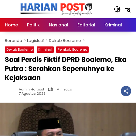
Langsung
ke
konten
Home
Politik
Nasional
Editorial
Kriminal
Ek
Beranda
Legislatif
Dekab Boalemo
Dekab Boalemo
Kriminal
Pemkab Boalemo
Soal Perdis Fiktif DPRD Boalemo, Eka
Putra : Serahkan Sepenuhnya ke
Kejaksaan
Admin Harpost
1 Min Baca
7 Agustus 2025