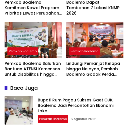
Pemkab Boalemo
Boalemo Dapat
Komitmen Kawal Program
Tambahan 7 Lokasi KNMP
Prioritas Lewat Perubahan
2026
KUA-PPAS 2026
Pemkab Boalemo
Pemkab Boalemo
Pemkab Boalemo Salurkan
Lindungi Pemanjat Kelapa
Bantuan ATENSI Kemensos
hingga Nelayan, Pemkab
untuk Disabilitas hingga
Boalemo Godok Perda
Lansia
Jaminan Sosial
Baca Juga
Bupati Rum Pagau Sukses Gaet OJK,
Boalemo Jadi Percontohan Ekonomi
Lokal
Pemkab Boalemo
6 Agustus 2026