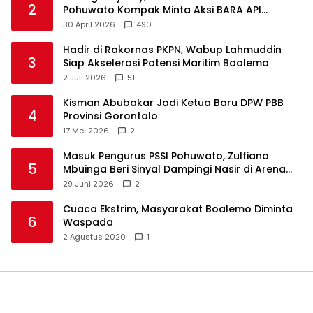
2
Pohuwato Kompak Minta Aksi BARA API
Ditunda
30 April 2026
490
Hadir di Rakornas PKPN, Wabup Lahmuddin
3
Siap Akselerasi Potensi Maritim Boalemo
2 Juli 2026
51
Kisman Abubakar Jadi Ketua Baru DPW PBB
4
Provinsi Gorontalo
17 Mei 2026
2
Masuk Pengurus PSSI Pohuwato, Zulfiana
5
Mbuinga Beri Sinyal Dampingi Nasir di Arena
Politik ?
29 Juni 2026
2
Cuaca Ekstrim, Masyarakat Boalemo Diminta
6
Waspada
2 Agustus 2020
1