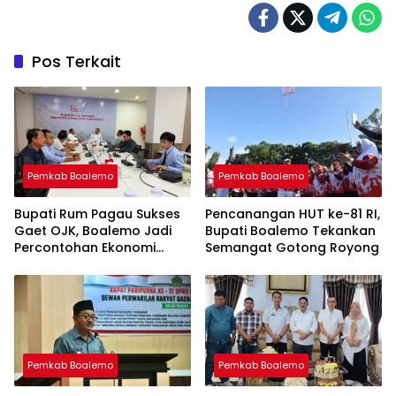
Pos Terkait
Pemkab Boalemo
Pemkab Boalemo
Bupati Rum Pagau Sukses
Pencanangan HUT ke-81 RI,
Gaet OJK, Boalemo Jadi
Bupati Boalemo Tekankan
Percontohan Ekonomi
Semangat Gotong Royong
Lokal
Pemkab Boalemo
Pemkab Boalemo