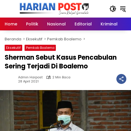
Langsung
ke
konten
Home
Politik
Nasional
Editorial
Kriminal
Ek
Beranda
Eksekutif
Pemkab Boalemo
Eksekutif
Pemkab Boalemo
Sherman Sebut Kasus Pencabulan
Sering Terjadi Di Boalemo
Admin Harpost
2 Min Baca
28 April 2021