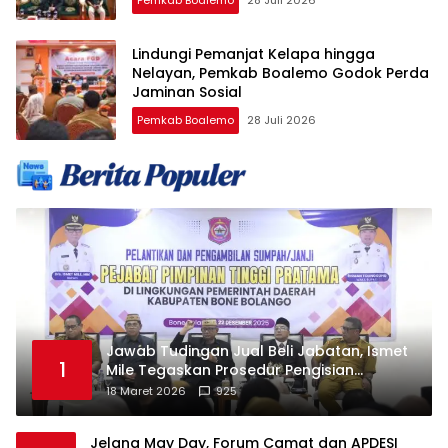
Pemkab Boalemo
28 Juli 2026
Lindungi Pemanjat Kelapa hingga
Nelayan, Pemkab Boalemo Godok Perda
Jaminan Sosial
Pemkab Boalemo
28 Juli 2026
Jawab Tudingan Jual Beli Jabatan, Ismet
1
Mile Tegaskan Prosedur Pengisian
Jabatan
18 Maret 2026
925
Jelang May Day, Forum Camat dan APDESI