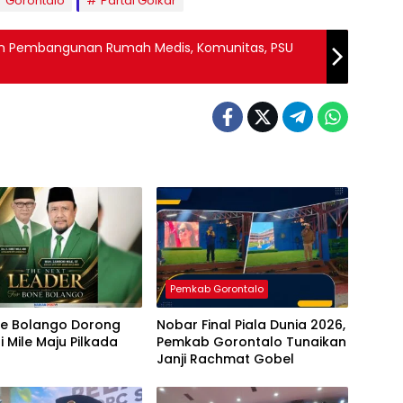
Gorontalo
Partai Golkar
n Pembangunan Rumah Medis, Komunitas, PSU
Pemkab Gorontalo
ne Bolango Dorong
Nobar Final Piala Dunia 2026,
 Mile Maju Pilkada
Pemkab Gorontalo Tunaikan
Janji Rachmat Gobel