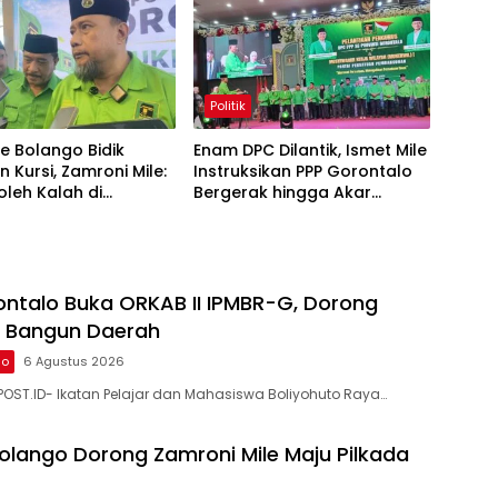
Politik
e Bolango Bidik
Enam DPC Dilantik, Ismet Mile
n Kursi, Zamroni Mile:
Instruksikan PPP Gorontalo
oleh Kalah di
Bergerak hingga Akar
 Sendiri
Rumput
ntalo Buka ORKAB II IPMBR-G, Dorong
 Bangun Daerah
lo
6 Agustus 2026
OST.ID- Ikatan Pelajar dan Mahasiswa Boliyohuto Raya…
olango Dorong Zamroni Mile Maju Pilkada