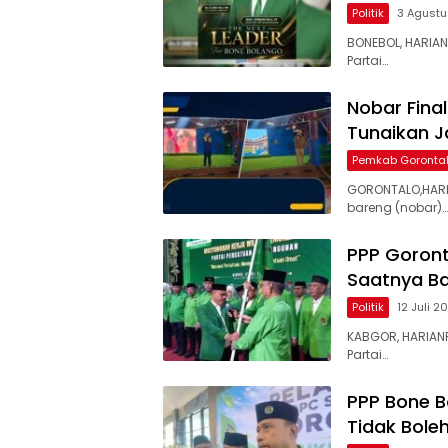
Politik
3 Agust
BONEBOL, HARIA
Partai…
Nobar Fina
Tunaikan J
Pemkab Goronta
GORONTALO,HARI
bareng (nobar)…
PPP Goront
Saatnya B
Politik
12 Juli 2
KABGOR, HARIAN
Partai…
PPP Bone Bo
Tidak Boleh