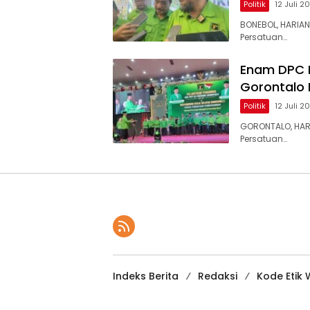
Politik
12 Juli 2
BONEBOL, HARIAN
Persatuan…
Enam DPC Di
Gorontalo 
Politik
12 Juli 2
​GORONTALO, HAR
Persatuan…
Indeks Berita
Redaksi
Kode Etik