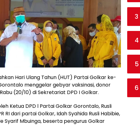
3
4
5
hkan Hari Ulang Tahun (HUT) Partai Golkar ke-
 Gorontalo menggelar gebyar vaksinasi, donor
6
bu (20/10) di Sekretariat DPD I Golkar.
leh Ketua DPD l Partai Golkar Gorontalo, Rusli
 RI dari partai Golkar, Idah Syahida Rusli Habibie,
 Syarif Mbuinga, beserta pengurus Golkar