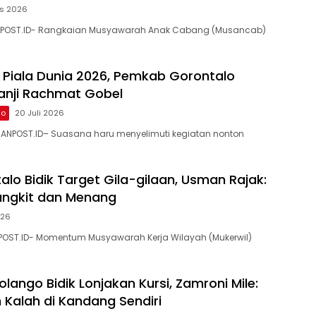
us 2026
NPOST.ID- Rangkaian Musyawarah Anak Cabang (Musancab)
l Piala Dunia 2026, Pemkab Gorontalo
anji Rachmat Gobel
lo
20 Juli 2026
ANPOST.ID– Suasana haru menyelimuti kegiatan nonton
alo Bidik Target Gila-gilaan, Usman Rajak:
angkit dan Menang
026
POST.ID- Momentum Musyawarah Kerja Wilayah (Mukerwil)
lango Bidik Lonjakan Kursi, Zamroni Mile:
 Kalah di Kandang Sendiri