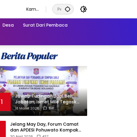
Kamis
, 6
Agust
Desa
Surat Dari Pembaca
us
2026
Jawab Tudingan Jual Beli
1
Jabatan, Ismet Mile Tegaskan
Prosedur Pengisian Jabatan
18 Maret 2026
841
Jelang May Day, Forum Camat
dan APDESI Pohuwato Kompak
Minta Aksi BARA API Ditunda
30 April 2026
437