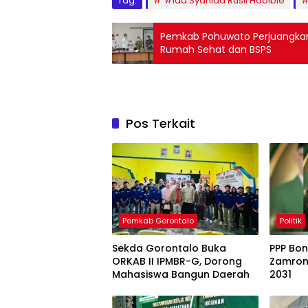
Tag:
#Ida Syahida Rusli Habibie
Pemkab Pohuwato Perjuangka
Rumah Sehat dan BSPS
Pos Terkait
Pemkab Gorontalo
Politik
Sekda Gorontalo Buka
PPP Bo
ORKAB II IPMBR-G, Dorong
Zamroni
Mahasiswa Bangun Daerah
2031