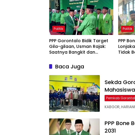
Politik
Politik
PPP Gorontalo Bidik Target
PPP Bon
Gila-gilaan, Usman Rajak:
Lonjaka
Saatnya Bangkit dan
Tidak B
Menang
Kandang
Baca Juga
Sekda Goro
Mahasiswa
Pemkab Goronta
KABGOR, HARIANP
PPP Bone B
2031