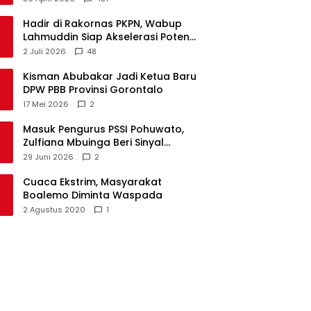
Hadir di Rakornas PKPN, Wabup
Lahmuddin Siap Akselerasi Potensi
Maritim Boalemo
2 Juli 2026
48
Kisman Abubakar Jadi Ketua Baru
DPW PBB Provinsi Gorontalo
17 Mei 2026
2
Masuk Pengurus PSSI Pohuwato,
Zulfiana Mbuinga Beri Sinyal
Dampingi Nasir di Arena Politik ?
29 Juni 2026
2
Cuaca Ekstrim, Masyarakat
Boalemo Diminta Waspada
2 Agustus 2020
1