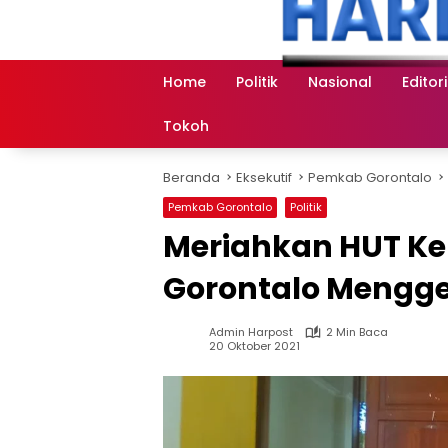
Langsung
ke
konten
Home
Politik
Nasional
Editori
Tokoh
Beranda
Eksekutif
Pemkab Gorontalo
Pemkab Gorontalo
Politik
Meriahkan HUT Ke
Gorontalo Mengge
Admin Harpost
2 Min Baca
20 Oktober 2021