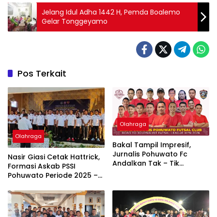
Jelang Idul Adha 1442 H, Pemda Boalemo
Gelar Tonggeyamo
Pos Terkait
Olahraga
Olahraga
Bakal Tampil Impresif,
Jurnalis Pohuwato Fc
Nasir Giasi Cetak Hattrick,
Andalkan Tak – Tik
Formasi Askab PSSI
Campuran 2 : 3
Pohuwato Periode 2025 –
2029 Diperkuat Anak Muda