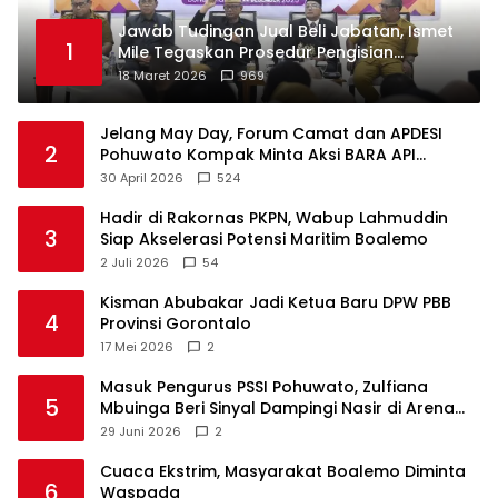
Jawab Tudingan Jual Beli Jabatan, Ismet
1
Mile Tegaskan Prosedur Pengisian
Jabatan
18 Maret 2026
969
Jelang May Day, Forum Camat dan APDESI
2
Pohuwato Kompak Minta Aksi BARA API
Ditunda
30 April 2026
524
Hadir di Rakornas PKPN, Wabup Lahmuddin
3
Siap Akselerasi Potensi Maritim Boalemo
2 Juli 2026
54
Kisman Abubakar Jadi Ketua Baru DPW PBB
4
Provinsi Gorontalo
17 Mei 2026
2
Masuk Pengurus PSSI Pohuwato, Zulfiana
5
Mbuinga Beri Sinyal Dampingi Nasir di Arena
Politik ?
29 Juni 2026
2
Cuaca Ekstrim, Masyarakat Boalemo Diminta
6
Waspada