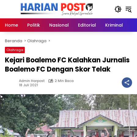
Langsung
ke
konten
Home
Politik
Nasional
Editorial
Kriminal
Ek
Beranda
Olahraga
Olahraga
Kejari Boalemo FC Kalahkan Jurnalis
Boalemo FC Dengan Skor Telak
Admin Harpost
2 Min Baca
18 Juli 2021