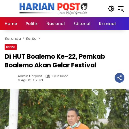
Langsung
ke
konten
Home
Politik
Nasional
Editorial
Kriminal
Ek
Beranda
Berita
Berita
Di HUT Boalemo Ke-22, Pemkab
Boalemo Akan Gelar Festival
Admin Harpost
1 Min Baca
6 Agustus 2021