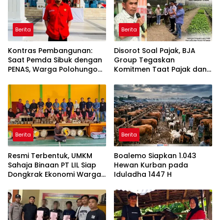
Berita
Berita
Kontras Pembangunan:
Disorot Soal Pajak, BJA
Saat Pemda Sibuk dengan
Group Tegaskan
PENAS, Warga Polohungo
Komitmen Taat Pajak dan
Masih Terisolasi
Dukung Ekonomi Daerah
Berita
Berita
Resmi Terbentuk, UMKM
Boalemo Siapkan 1.043
Sahaja Binaan PT LIL Siap
Hewan Kurban pada
Dongkrak Ekonomi Warga
Iduladha 1447 H
Dambalo