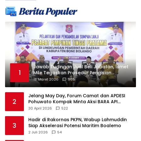
Jawab Tudingan Jual Beli Jabatan, Ismet
1
Mile Tegaskan Prosedur Pengisian
Jabatan
18 Maret 2026
965
Jelang May Day, Forum Camat dan APDESI
2
Pohuwato Kompak Minta Aksi BARA API
Ditunda
30 April 2026
522
Hadir di Rakornas PKPN, Wabup Lahmuddin
3
Siap Akselerasi Potensi Maritim Boalemo
2 Juli 2026
54