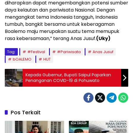
diharapkan dapat mengembangkan potensi sumber
daya kelautan dan pariwisata Nasional. Dengan
mengangkat tema Indonesia tangguh, Indonesia
tumbuh, bangkit bersama untuk keberagaman
Boalemo maju merupakan suatu tema memupuk
rasa kebersamaan,” terang Anas Jusuf.
(Uky)
Tag:
#Festival
#Pariwisata
Anas Jusuf
bOALEMO
HUT
Kepada Gubernur, Bupati Saipul Paparkan
Penanganan COVID-19 di Pohuwato
Pos Terkait