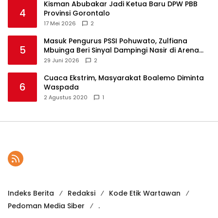
Kisman Abubakar Jadi Ketua Baru DPW PBB
4
Provinsi Gorontalo
17 Mei 2026
2
Masuk Pengurus PSSI Pohuwato, Zulfiana
5
Mbuinga Beri Sinyal Dampingi Nasir di Arena
Politik ?
29 Juni 2026
2
Cuaca Ekstrim, Masyarakat Boalemo Diminta
6
Waspada
2 Agustus 2020
1
Indeks Berita
Redaksi
Kode Etik Wartawan
Pedoman Media Siber
.