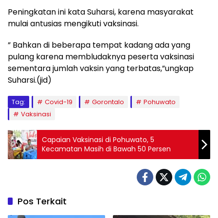
Peningkatan ini kata Suharsi, karena masyarakat
mulai antusias mengikuti vaksinasi.
” Bahkan di beberapa tempat kadang ada yang
pulang karena membludaknya peserta vaksinasi
sementara jumlah vaksin yang terbatas,”ungkap
Suharsi.(jid)
Tag:
Covid-19
Gorontalo
Pohuwato
Vaksinasi
Capaian Vaksinasi di Pohuwato, 5
Kecamatan Masih di Bawah 50 Persen
Pos Terkait