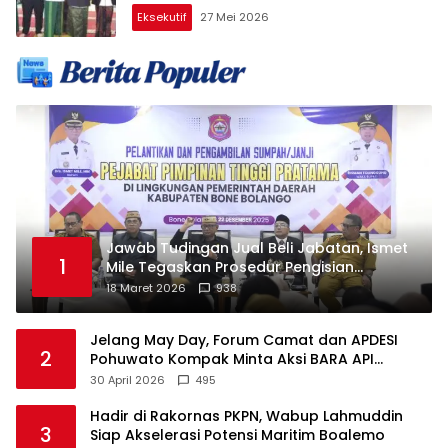
Eksekutif
27 Mei 2026
Jawab Tudingan Jual Beli Jabatan, Ismet
1
Mile Tegaskan Prosedur Pengisian
Jabatan
18 Maret 2026
938
Jelang May Day, Forum Camat dan APDESI
2
Pohuwato Kompak Minta Aksi BARA API
Ditunda
30 April 2026
495
Hadir di Rakornas PKPN, Wabup Lahmuddin
3
Siap Akselerasi Potensi Maritim Boalemo