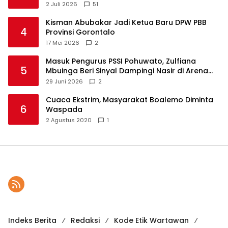
2 Juli 2026
51
Kisman Abubakar Jadi Ketua Baru DPW PBB
4
Provinsi Gorontalo
17 Mei 2026
2
Masuk Pengurus PSSI Pohuwato, Zulfiana
5
Mbuinga Beri Sinyal Dampingi Nasir di Arena
Politik ?
29 Juni 2026
2
Cuaca Ekstrim, Masyarakat Boalemo Diminta
6
Waspada
2 Agustus 2020
1
Indeks Berita
Redaksi
Kode Etik Wartawan