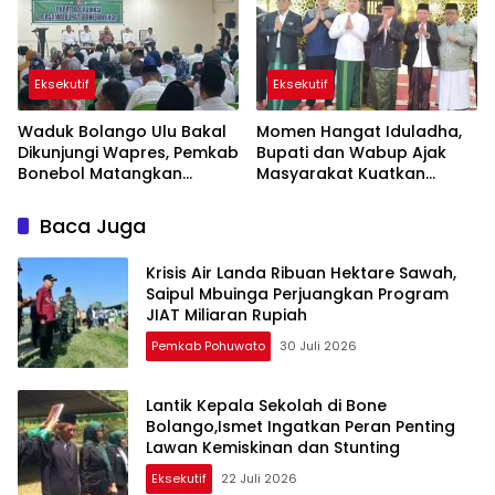
Eksekutif
Eksekutif
Waduk Bolango Ulu Bakal
Momen Hangat Iduladha,
Dikunjungi Wapres, Pemkab
Bupati dan Wabup Ajak
Bonebol Matangkan
Masyarakat Kuatkan
Persiapan PENAS
Tekad Membangun Bone
Bolango
Baca Juga
Krisis Air Landa Ribuan Hektare Sawah,
Saipul Mbuinga Perjuangkan Program
JIAT Miliaran Rupiah
Pemkab Pohuwato
30 Juli 2026
Lantik Kepala Sekolah di Bone
Bolango,Ismet Ingatkan Peran Penting
Lawan Kemiskinan dan Stunting
Eksekutif
22 Juli 2026