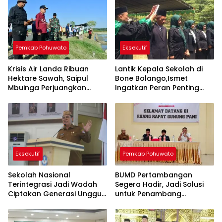
Pemkab Pohuwato
Eksekutif
Krisis Air Landa Ribuan
Lantik Kepala Sekolah di
Hektare Sawah, Saipul
Bone Bolango,Ismet
Mbuinga Perjuangkan
Ingatkan Peran Penting
Program JIAT Miliaran
Lawan Kemiskinan dan
Rupiah
Stunting
Eksekutif
Pemkab Pohuwato
Sekolah Nasional
BUMD Pertambangan
Terintegrasi Jadi Wadah
Segera Hadir, Jadi Solusi
Ciptakan Generasi Unggul
untuk Penambang
di Bone Bolango
Pohuwato