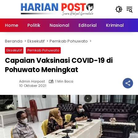
Langsung
ke
konten
Home
Politik
Nasional
Editorial
Kriminal
Ek
Beranda
Eksekutif
Pemkab Pohuwato
Eksekutif
Pemkab Pohuwato
Capaian Vaksinasi COVID-19 di
Pohuwato Meningkat
Admin Harpost
1 Min Baca
10 Oktober 2021