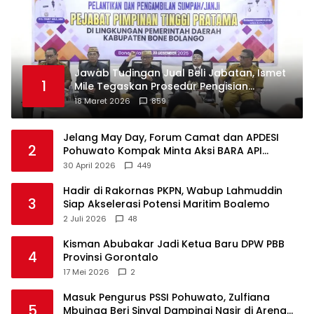
Jawab Tudingan Jual Beli Jabatan, Ismet
1
Mile Tegaskan Prosedur Pengisian
Jabatan
18 Maret 2026
859
Jelang May Day, Forum Camat dan APDESI
2
Pohuwato Kompak Minta Aksi BARA API
Ditunda
30 April 2026
449
Hadir di Rakornas PKPN, Wabup Lahmuddin
3
Siap Akselerasi Potensi Maritim Boalemo
2 Juli 2026
48
Kisman Abubakar Jadi Ketua Baru DPW PBB
4
Provinsi Gorontalo
17 Mei 2026
2
Masuk Pengurus PSSI Pohuwato, Zulfiana
5
Mbuinga Beri Sinyal Dampingi Nasir di Arena