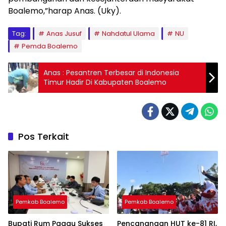
Boalemo,”harap Anas. (Uky).
Tag:
Anas Jusuf
Nahdatul Ulama
NU
Pemda Boalemo
Anas : Pesantren Terbesar di Indonesia
Timur Hadir Di Kabupaten Boalemo
Pos Terkait
Pemkab Boalemo
Pemkab Boalemo
Bupati Rum Pagau Sukses
Pencanangan HUT ke-81 RI,