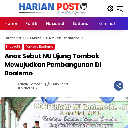
Langsung
ke
konten
Home
Politik
Nasional
Editorial
Kriminal
Ek
Beranda
Eksekutif
Pemkab Boalemo
Eksekutif
Pemkab Boalemo
Anas Sebut NU Ujung Tombak
Mewujudkan Pembangunan Di
Boalemo
Admin Harpost
1 Min Baca
11 Maret 2021