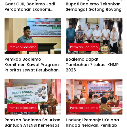
Gaet OJK, Boalemo Jadi
Bupati Boalemo Tekankan
Percontohan Ekonomi
Semangat Gotong Royong
Lokal
Pemkab Boalemo
Pemkab Boalemo
Pemkab Boalemo
Boalemo Dapat
Komitmen Kawal Program
Tambahan 7 Lokasi KNMP
Prioritas Lewat Perubahan
2026
KUA-PPAS 2026
Pemkab Boalemo
Pemkab Boalemo
Pemkab Boalemo Salurkan
Lindungi Pemanjat Kelapa
Bantuan ATENSI Kemensos
hingga Nelayan, Pemkab