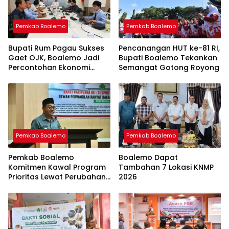
Pemkab Boalemo
Pemkab Boalemo
Bupati Rum Pagau Sukses
Pencanangan HUT ke-81 RI,
Gaet OJK, Boalemo Jadi
Bupati Boalemo Tekankan
Percontohan Ekonomi
Semangat Gotong Royong
Lokal
Pemkab Boalemo
Pemkab Boalemo
Pemkab Boalemo
Boalemo Dapat
Komitmen Kawal Program
Tambahan 7 Lokasi KNMP
Prioritas Lewat Perubahan
2026
KUA-PPAS 2026