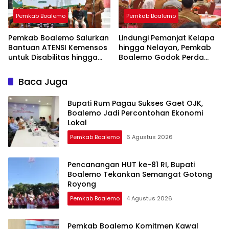
Pemkab Boalemo
Pemkab Boalemo
Pemkab Boalemo Salurkan
Lindungi Pemanjat Kelapa
Bantuan ATENSI Kemensos
hingga Nelayan, Pemkab
untuk Disabilitas hingga
Boalemo Godok Perda
Lansia
Jaminan Sosial
Baca Juga
Bupati Rum Pagau Sukses Gaet OJK,
Boalemo Jadi Percontohan Ekonomi
Lokal
Pemkab Boalemo
6 Agustus 2026
Pencanangan HUT ke-81 RI, Bupati
Boalemo Tekankan Semangat Gotong
Royong
Pemkab Boalemo
4 Agustus 2026
Pemkab Boalemo Komitmen Kawal