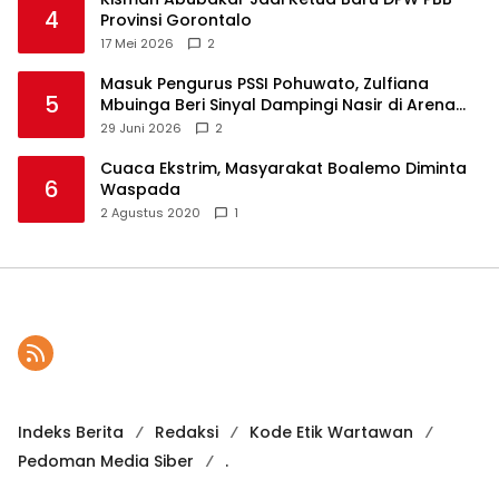
4
Provinsi Gorontalo
17 Mei 2026
2
Masuk Pengurus PSSI Pohuwato, Zulfiana
5
Mbuinga Beri Sinyal Dampingi Nasir di Arena
Politik ?
29 Juni 2026
2
Cuaca Ekstrim, Masyarakat Boalemo Diminta
6
Waspada
2 Agustus 2020
1
Indeks Berita
Redaksi
Kode Etik Wartawan
Pedoman Media Siber
.