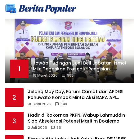
Jawab Tudingan Jual Beli Jabatan, Ismet
1
Mile Tegaskan Prosedur Pengisian
Jabatan
18 Maret 2026
983
Jelang May Day, Forum Camat dan APDESI
2
Pohuwato Kompak Minta Aksi BARA API
Ditunda
30 April 2026
548
Hadir di Rakornas PKPN, Wabup Lahmuddin
3
Siap Akselerasi Potensi Maritim Boalemo
2 Juli 2026
56
Kisman Abubakar Jadi Ketua Baru DPW PBB