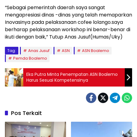
“Sebagai pemerintah daerah saya sangat
mengapresiasi dinas -dinas yang telah memaparkan
Inovasinya pada pelaksanaan cofee lolango.saya
berharap pelaksanaan workshop ini benar-benar di
ikuti dengan baik,” Tutup Anas Jusuf(Humas/Uky)
Tag:
Anas Jusuf
ASN
ASN Boalemo
Pemda Boalemo
Eka Putra Minta Penempatan ASN Boalemo
Harus Sesuai Kompetensinya
Pos Terkait