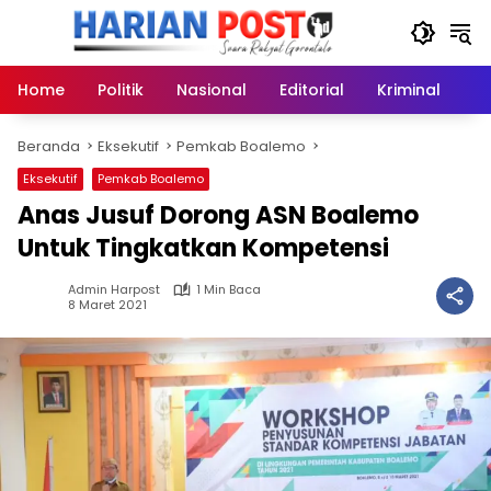
Langsung
ke
konten
Home
Politik
Nasional
Editorial
Kriminal
Ek
Beranda
Eksekutif
Pemkab Boalemo
Eksekutif
Pemkab Boalemo
Anas Jusuf Dorong ASN Boalemo
Untuk Tingkatkan Kompetensi
Admin Harpost
1 Min Baca
8 Maret 2021