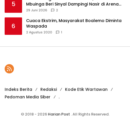
5
Mbuinga Beri Sinyal Dampingi Nasir di Arena
Politik ?
29 Juni 2026
2
Cuaca Ekstrim, Masyarakat Boalemo Diminta
6
Waspada
2 Agustus 2020
1
Indeks Berita
Redaksi
Kode Etik Wartawan
Pedoman Media Siber
.
© 2018 - 2026
Harian Post
. All Rights Reserved.