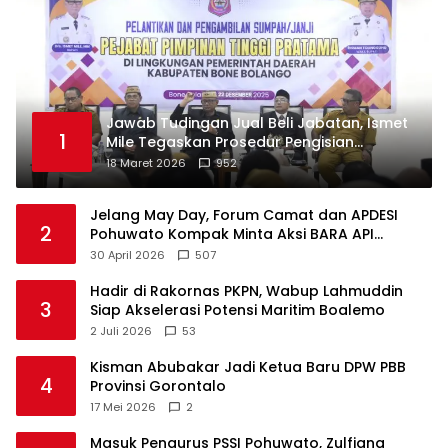
Jawab Tudingan Jual Beli Jabatan, Ismet
1
Mile Tegaskan Prosedur Pengisian
Jabatan
18 Maret 2026
952
Jelang May Day, Forum Camat dan APDESI
2
Pohuwato Kompak Minta Aksi BARA API
Ditunda
30 April 2026
507
Hadir di Rakornas PKPN, Wabup Lahmuddin
3
Siap Akselerasi Potensi Maritim Boalemo
2 Juli 2026
53
Kisman Abubakar Jadi Ketua Baru DPW PBB
4
Provinsi Gorontalo
17 Mei 2026
2
Masuk Pengurus PSSI Pohuwato, Zulfiana