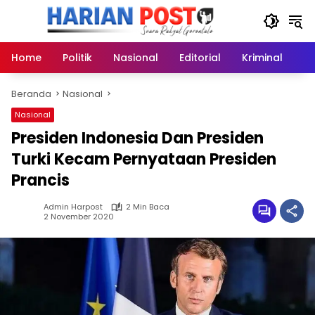
Langsung
ke
konten
Home
Politik
Nasional
Editorial
Kriminal
Ek
Beranda
Nasional
Nasional
Presiden Indonesia Dan Presiden
Turki Kecam Pernyataan Presiden
Prancis
Admin Harpost
2 Min Baca
2 November 2020