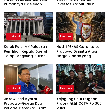
Rumahnya Digeledah
Investasi Cabut Izin PT
Lumintu Ageng Lestari Joyo
Nasional
Ekonomi
Ketok Palu! MK Putuskan
Hadiri PENAS Gorontalo,
Pemilihan Kepala Daerah
Prabowo Diminta Atasi
Tetap Langsung, Bukan
Harga Gabah yang
Lewat DPRD
Rugikan Petani
Nasional
Nasional
Jokowi Beri Isyarat
Kejagung Usut Dugaan
Prabowo-Gibran Dua
Proyek Fiktif CCTV Rp 300
Periode, Demokrat: Kami
Miliar