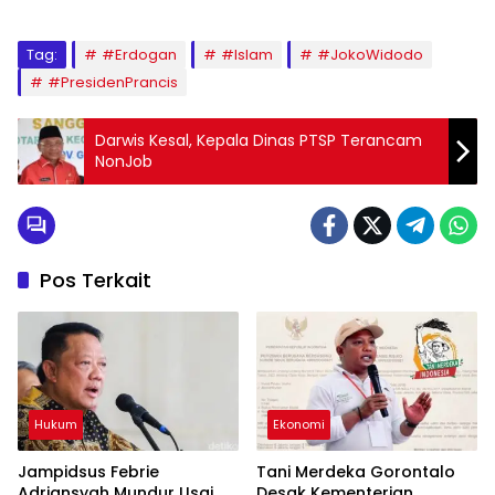
Tag:
#Erdogan
#Islam
#JokoWidodo
#PresidenPrancis
Darwis Kesal, Kepala Dinas PTSP Terancam
NonJob
Pos Terkait
Hukum
Ekonomi
Jampidsus Febrie
Tani Merdeka Gorontalo
Adriansyah Mundur Usai
Desak Kementerian