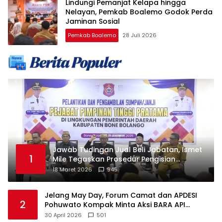
Lindungi Pemanjat Kelapa hingga
Nelayan, Pemkab Boalemo Godok Perda
Jaminan Sosial
Pemkab Boalemo
28 Juli 2026
Jawab Tudingan Jual Beli Jabatan, Ismet
1
Mile Tegaskan Prosedur Pengisian
Jabatan
18 Maret 2026
945
Jelang May Day, Forum Camat dan APDESI
2
Pohuwato Kompak Minta Aksi BARA API
Ditunda
30 April 2026
501