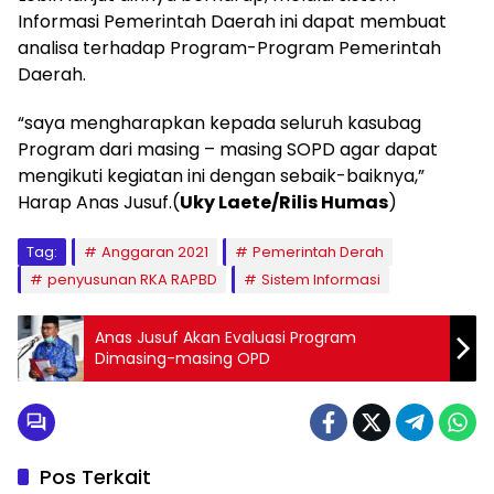
Informasi Pemerintah Daerah ini dapat membuat
analisa terhadap Program-Program Pemerintah
Daerah.
“saya mengharapkan kepada seluruh kasubag
Program dari masing – masing SOPD agar dapat
mengikuti kegiatan ini dengan sebaik-baiknya,”
Harap Anas Jusuf.(
Uky Laete/Rilis Humas
)
Tag:
Anggaran 2021
Pemerintah Derah
penyusunan RKA RAPBD
Sistem Informasi
Anas Jusuf Akan Evaluasi Program
Dimasing-masing OPD
Pos Terkait