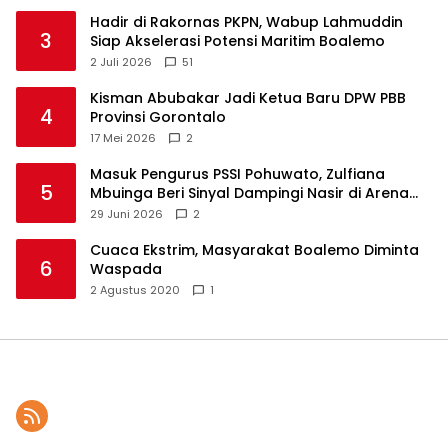
Hadir di Rakornas PKPN, Wabup Lahmuddin
3
Siap Akselerasi Potensi Maritim Boalemo
2 Juli 2026
51
Kisman Abubakar Jadi Ketua Baru DPW PBB
4
Provinsi Gorontalo
17 Mei 2026
2
Masuk Pengurus PSSI Pohuwato, Zulfiana
5
Mbuinga Beri Sinyal Dampingi Nasir di Arena
Politik ?
29 Juni 2026
2
Cuaca Ekstrim, Masyarakat Boalemo Diminta
6
Waspada
2 Agustus 2020
1