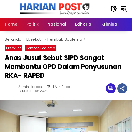
Langsung
ke
konten
Home
Politik
Nasional
Editorial
Kriminal
Ek
Beranda
Eksekutif
Pemkab Boalemo
Eksekutif
Pemkab Boalemo
Anas Jusuf Sebut SIPD Sangat
Membantu OPD Dalam Penyusunan
RKA- RAPBD
Admin Harpost
1 Min Baca
17 Desember 2020