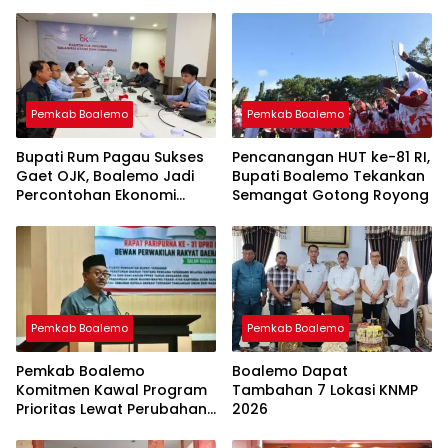
Pemkab Boalemo
Pemkab Boalemo
Bupati Rum Pagau Sukses
Pencanangan HUT ke-81 RI,
Gaet OJK, Boalemo Jadi
Bupati Boalemo Tekankan
Percontohan Ekonomi
Semangat Gotong Royong
Lokal
Pemkab Boalemo
Pemkab Boalemo
Pemkab Boalemo
Boalemo Dapat
Komitmen Kawal Program
Tambahan 7 Lokasi KNMP
Prioritas Lewat Perubahan
2026
KUA-PPAS 2026