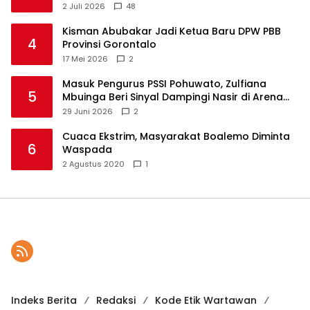
2 Juli 2026
48
Kisman Abubakar Jadi Ketua Baru DPW PBB
4
Provinsi Gorontalo
17 Mei 2026
2
Masuk Pengurus PSSI Pohuwato, Zulfiana
5
Mbuinga Beri Sinyal Dampingi Nasir di Arena
Politik ?
29 Juni 2026
2
Cuaca Ekstrim, Masyarakat Boalemo Diminta
6
Waspada
2 Agustus 2020
1
Indeks Berita
Redaksi
Kode Etik Wartawan