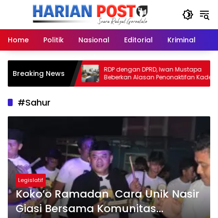
Langsung
ke
konten
Home
Politik
Nasional
Editorial
Kriminal
Ek
Telak di PN
RDP dengan DPRD, Iwan Mustapa
Breaking News
s PETI Tidak Sah!
Beberkan Alasan Penonaktifan Kades
Toto Utara
#Sahur
Legislatif
Koko’o Ramadan Cara Unik Nasir
Giasi Bersama Komunitas