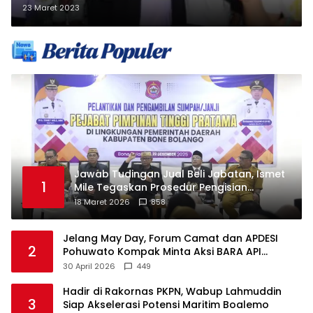
Pemuda Bangunkan Masyarakat
23 Maret 2023
Makan Sahur
Jawab Tudingan Jual Beli Jabatan, Ismet
1
Mile Tegaskan Prosedur Pengisian
Jabatan
18 Maret 2026
858
Jelang May Day, Forum Camat dan APDESI
2
Pohuwato Kompak Minta Aksi BARA API
Ditunda
30 April 2026
449
Hadir di Rakornas PKPN, Wabup Lahmuddin
3
Siap Akselerasi Potensi Maritim Boalemo